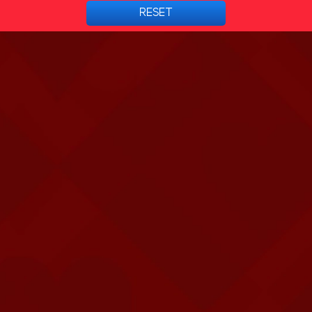
RESET