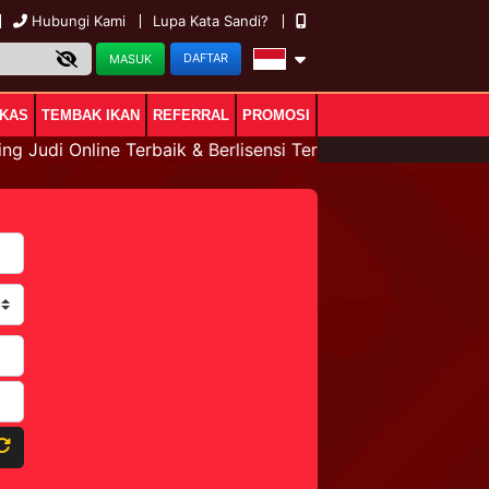
Hubungi Kami
Lupa Kata Sandi?
DAFTAR
KAS
TEMBAK IKAN
REFERRAL
PROMOSI
k & Berlisensi Terpercaya di Indonesia | Kini Telah Hadir