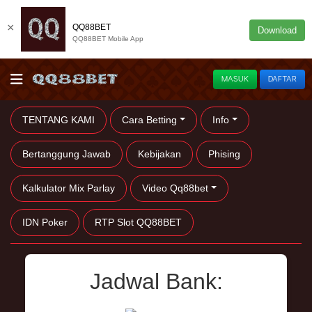
×
QQ88BET
Download
QQ88BET Mobile App
MASUK
DAFTAR
TENTANG KAMI
Cara Betting
Info
Bertanggung Jawab
Kebijakan
Phising
Kalkulator Mix Parlay
Video Qq88bet
IDN Poker
RTP Slot QQ88BET
Jadwal Bank: