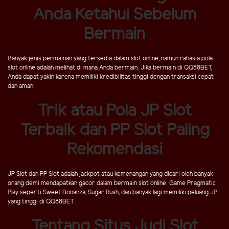
Anda Ketahui Sebelum
Bermain
Banyak jenis permainan yang tersedia dalam slot online, namun rahasia pola
slot online adalah melihat di mana Anda bermain. Jika bermain di QQ88BET,
Anda dapat yakin karena memiliki kredibilitas tinggi dengan transaksi cepat
dan aman.
Trik atau Pola JP Slot
Terbaik dan PP Slot Paling
Rekomendasi
JP Slot dan PP Slot adalah jackpot atau kemenangan yang dicari oleh banyak
orang demi mendapatkan gacor dalam bermain slot online. Game Pragmatic
Play seperti Sweet Bonanza, Sugar Rush, dan banyak lagi memiliki peluang JP
yang tinggi di QQ88BET.
Tentang Situs Judi Slot