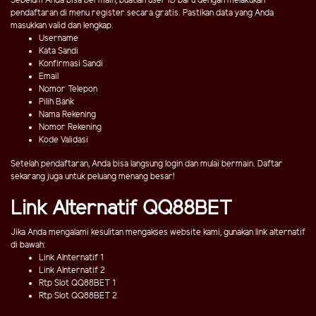
Sebelum Anda bisa bermain, buatlah user ID baru dengan melakukan
pendaftaran di menu register secara gratis. Pastikan data yang Anda
masukkan valid dan lengkap.
Username
Kata Sandi
Konfirmasi Sandi
Email
Nomor Telepon
Pilih Bank
Nama Rekening
Nomor Rekening
Kode Validasi
Setelah pendaftaran, Anda bisa langsung login dan mulai bermain. Daftar
sekarang juga untuk peluang menang besar!
Link Alternatif QQ88BET
Jika Anda mengalami kesulitan mengakses website kami, gunakan link alternatif
di bawah:
Link Alnternatif 1
Link Alnternatif 2
Rtp Slot QQ88BET 1
Rtp Slot QQ88BET 2