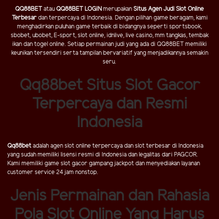
QQ88BET
atau
QQ88BET LOGIN
merupakan
Situs Agen Judi Slot Online
Terbesar
dan terpercaya di Indonesia. Dengan pilihan game beragam, kami
menghadirkan puluhan game terbaik di bidangnya seperti sportsbook,
sbobet, ubobet, E-sport, slot online, idnlive, live casino, mm tangkas, tembak
ikan dan togel online. Setiap permainan judi yang ada di QQ88BET memiliki
keunikan tersendiri serta tampilan bervariatif yang menjadikannya semakin
seru.
Qq88bet Situs Slot Gacor
Terpercaya dan Resmi
Indonesia
Qq88bet
adalah agen slot online terpercaya dan slot terbesar di Indonesia
yang sudah memiliki lisensi resmi di Indonesia dan legalitas dari PAGCOR.
Kami memiliki game slot gacor gampang jackpot dan menyediakan layanan
customer service 24 jam nonstop.
Jenis Permainan dan Rahasia
Pola Slot Online Yang Harus