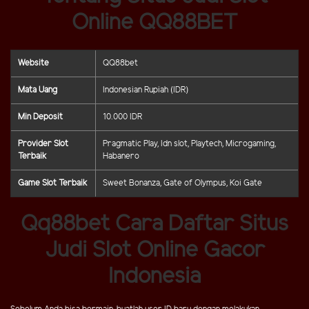
Online QQ88BET
Website
QQ88bet
Mata Uang
Indonesian Rupiah (IDR)
Min Deposit
10.000 IDR
Provider Slot
Pragmatic Play, Idn slot, Playtech, Microgaming,
Terbaik
Habanero
Game Slot Terbaik
Sweet Bonanza, Gate of Olympus, Koi Gate
Qq88bet Cara Daftar Situs
Judi Slot Online Gacor
Indonesia