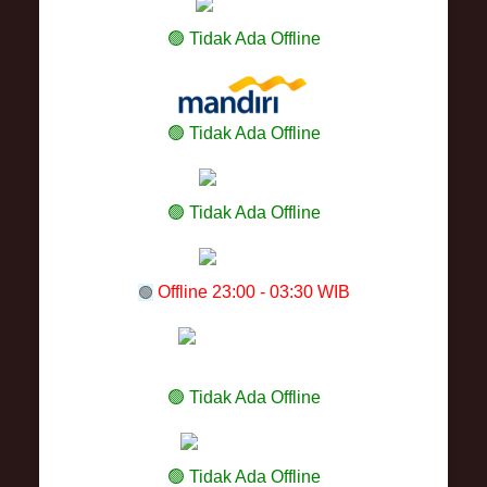
🟢 Tidak Ada Offline
🟢 Tidak Ada Offline
🟢 Tidak Ada Offline
Offline 23:00 - 03:30 WIB
🟢
🟢 Tidak Ada Offline
🟢 Tidak Ada Offline