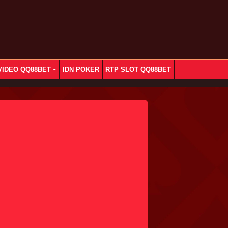
VIDEO QQ88BET
IDN POKER
RTP SLOT QQ88BET