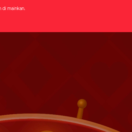
n di mainkan.