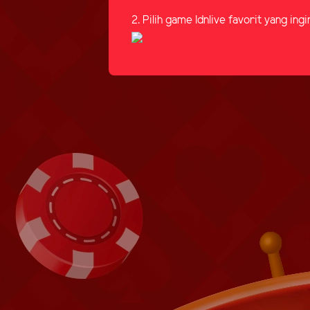
2. Pilih game Idnlive favorit yang ingi